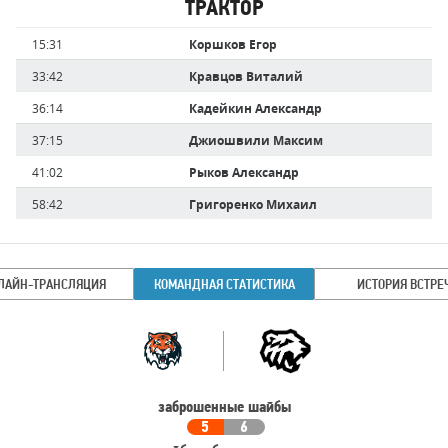
ТРАКТОР
Имя
Время
15:31
Коршков Егор
игрока
33:42
Кравцов Виталий
36:14
Кадейкин Александр
37:15
Джиошвили Максим
41:02
Рыков Александр
58:42
Григоренко Михаил
ЛАЙН-ТРАНСЛЯЦИЯ
КОМАНДНАЯ СТАТИСТИКА
ИСТОРИЯ ВСТРЕ
Командная
Команда
статистика
заброшенные шайбы
5
6