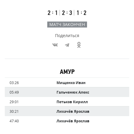
счёт
по
встречи
таймам
Первый
Второй
Третий
:
:
:
2
1
2
3
1
2
тайм
тайм
тайм
МАТЧ ЗАКОНЧЕН
Поделиться
Участники
АМУР
команд,
Имя
Время
03:26
Мищенко Иван
забившие
игрока
голы
05:49
Гальченюк Алекс
29:01
Петьков Кирилл
30:21
Лихачёв Ярослав
47:40
Лихачёв Ярослав