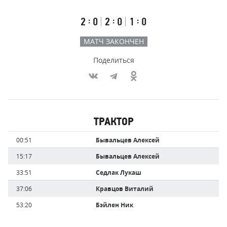
счёт
по
встречи
таймам
Первый
Второй
Третий
:
:
:
2
0
2
0
1
0
тайм
тайм
тайм
МАТЧ ЗАКОНЧЕН
Поделиться
Участники
ТРАКТОР
команд,
Имя
Время
00:51
Бывальцев Алексей
забившие
игрока
голы
15:17
Бывальцев Алексей
33:51
Седлак Лукаш
37:06
Кравцов Виталий
53:20
Бэйлен Ник