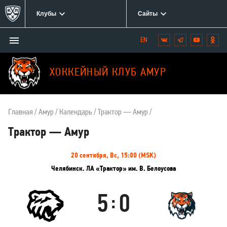
Клубы
Сайты
Открыть/
Вконтакте
Telegram
YouTube
Одн
Мы
закрыть
в
меню
социальных
ХОККЕЙНЫЙ КЛУБ АМУР
сетях:
Главная
Амур
Календарь
Трактор — Амур
Трактор — Амур
Информация
20 сентября, Вс, 15:00 (MSK)
о
Челябинск. ЛА «Трактор» им. В. Белоусова
матче
5
0
:
Трактор
Амур
Результаты
Итоговый
Счёт