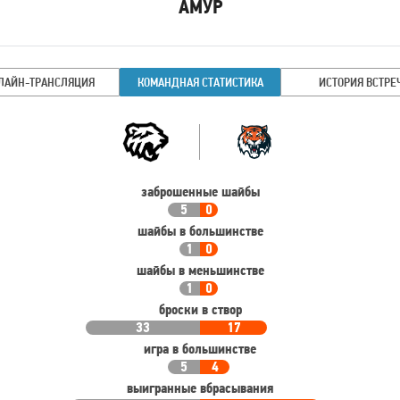
АМУР
Имя
Время
игрока
ЛАЙН-ТРАНСЛЯЦИЯ
КОМАНДНАЯ СТАТИСТИКА
ИСТОРИЯ ВСТРЕ
Командная
Команда
статистика
заброшенные шайбы
5
0
шайбы в большинстве
1
0
шайбы в меньшинстве
1
0
броски в створ
33
17
игра в большинстве
5
4
выигранные вбрасывания