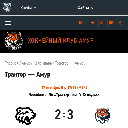
Клубы
Сайты
Открыть/
Вконтакте
Telegram
YouTube
Одн
Мы
закрыть
в
меню
социальных
ХОККЕЙНЫЙ КЛУБ АМУР
сетях:
Главная
Амур
Календарь
Трактор — Амур
Трактор — Амур
Информация
17 октября, Вт, 17:00 (MSK)
о
Челябинск. ЛА «Трактор» им. В. Белоусова
матче
2
3
:
Трактор
Амур
Результаты
Итоговый
Счёт