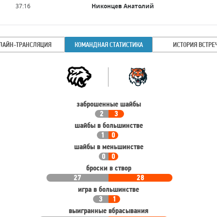
37:16
Никонцев Анатолий
ЛАЙН-ТРАНСЛЯЦИЯ
КОМАНДНАЯ СТАТИСТИКА
ИСТОРИЯ ВСТРЕ
Командная
Команда
статистика
заброшенные шайбы
2
3
шайбы в большинстве
1
0
шайбы в меньшинстве
0
0
броски в створ
27
28
игра в большинстве
3
1
выигранные вбрасывания