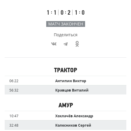
счёт
по
встречи
таймам
Первый
Второй
Третий
:
:
:
1
1
0
2
1
0
тайм
тайм
тайм
МАТЧ ЗАКОНЧЕН
Поделиться
Участники
ТРАКТОР
команд,
Имя
Время
06:22
Антипин Виктор
забившие
игрока
голы
56:32
Кравцов Виталий
АМУР
Имя
Время
10:47
Хохлачёв Александр
игрока
32:48
Колесников Сергей