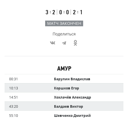
счёт
по
встречи
таймам
Первый
Второй
Третий
:
:
:
3
2
0
0
2
1
тайм
тайм
тайм
МАТЧ ЗАКОНЧЕН
Поделиться
Участники
АМУР
команд,
Имя
Время
00:31
Барулин Владислав
забившие
игрока
голы
10:13
Коршков Егор
14:51
Хохлачёв Александр
43:20
Балдаев Виктор
55:10
Шевченко Дмитрий