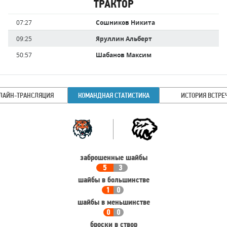
ТРАКТОР
Имя
Время
07:27
Сошников Никита
игрока
09:25
Яруллин Альберт
50:57
Шабанов Максим
ЛАЙН-ТРАНСЛЯЦИЯ
КОМАНДНАЯ СТАТИСТИКА
ИСТОРИЯ ВСТРЕ
Командная
Команда
статистика
заброшенные шайбы
5
3
шайбы в большинстве
1
0
шайбы в меньшинстве
0
0
броски в створ