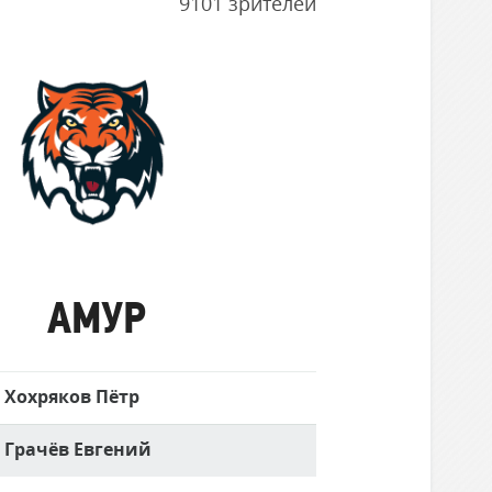
9101 зрителей
Амур
АМУР
Хохряков Пётр
Грачёв Евгений