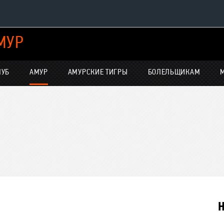
МУР
Конференция «Восток»
Дивизион Харламова
ЛУБ
АМУР
АМУРСКИЕ ТИГРЫ
БОЛЕЛЬЩИКАМ
Автомобилист
нсляции
Ак Барс
Металлург Мг
Нефтехимик
е трансляции
Трактор
-магазин
Дивизион Чернышева
Авангард
Н
Адмирал
ние КХЛ