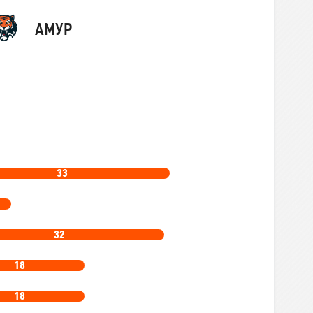
Команда
АМУР
33
32
18
18