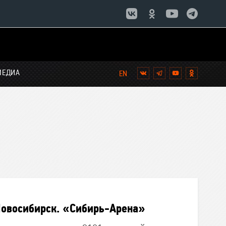
МЕДИА
Вконтакте
Telegram
YouTube
Однокла
овосибирск. «Сибирь-Арена»