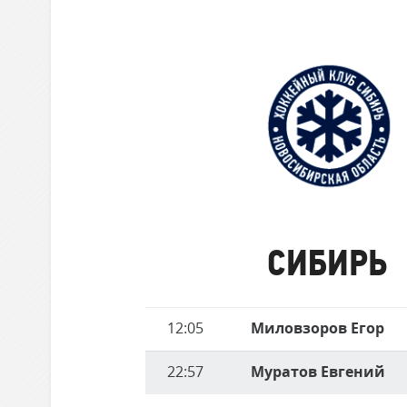
забившие
Локомотив
матче
голы
Северсталь
ЦСКА
Шанхайские Драконы
Сибирь
СИБИРЬ
Имя
12:05
Миловзоров Егор
Время
игрока
22:57
Муратов Евгений