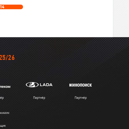
14
25/26
нёр
Партнёр
Партнёр
вщик