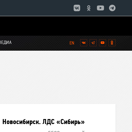
МЕДИА
Вконтакте
Telegram
YouTube
Однокла
Новосибирск. ЛДС «Сибирь»