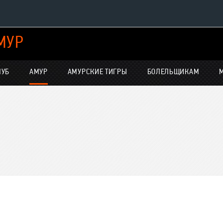
МУР
Конференция «Восток»
Дивизион Харламова
ЛУБ
АМУР
АМУРСКИЕ ТИГРЫ
БОЛЕЛЬЩИКАМ
Автомобилист
нсляции
Ак Барс
Металлург Мг
Нефтехимик
е трансляции
Трактор
-магазин
Дивизион Чернышева
Авангард
Адмирал
ние КХЛ