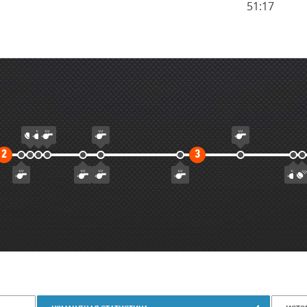
51:17
Второй
Третий
2
3
тайм
тайм