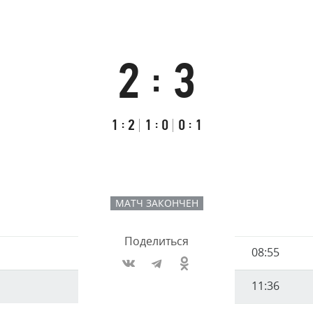
Амур
Барыс
Салават Юлаев
2
3
:
Сибирь
Итоговый
Счёт
Результаты
счёт
по
встречи
Первый
:
Второй
:
Третий
:
1
2
1
0
0
1
таймам
тайм
тайм
тайм
МАТЧ ЗАКОНЧЕН
Поделиться
Имя
08:55
Время
игрока
11:36