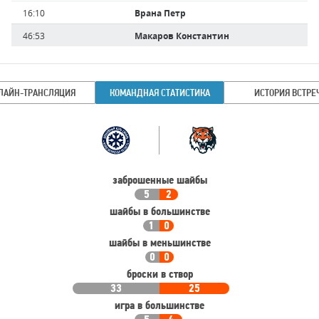
Имя
Время
16:10
Врана Петр
игрока
46:53
Макаров Константин
ЛАЙН-ТРАНСЛЯЦИЯ
КОМАНДНАЯ СТАТИСТИКА
ИСТОРИЯ ВСТРЕ
Командная
Команда
статистика
заброшенные шайбы
5
2
шайбы в большинстве
1
0
шайбы в меньшинстве
0
0
броски в створ
33
25
игра в большинстве