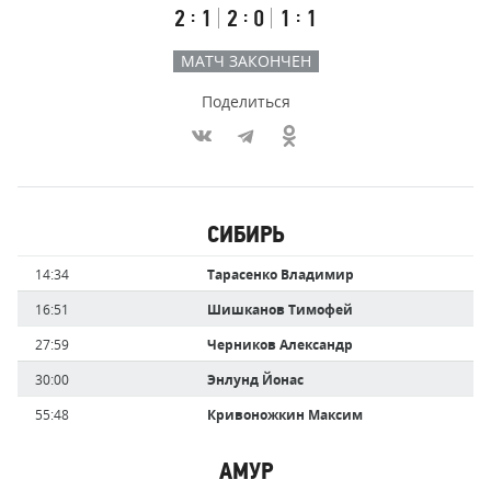
Первый
Второй
Третий
:
:
:
2
1
2
0
1
1
тайм
тайм
тайм
МАТЧ ЗАКОНЧЕН
Поделиться
Участники
СИБИРЬ
команд,
Имя
Время
14:34
Тарасенко Владимир
забившие
игрока
голы
16:51
Шишканов Тимофей
27:59
Черников Александр
30:00
Энлунд Йонас
55:48
Кривоножкин Максим
АМУР