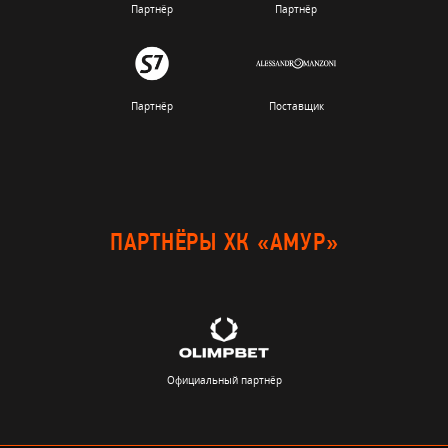
Партнёр
Партнёр
Партнёр
Поставщик
ПАРТНЁРЫ ХК «АМУР»
Официальный партнёр