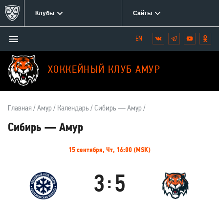
Клубы
Сайты
Открыть/
Вконтакте
Telegram
YouTube
Одн
Мы
закрыть
в
меню
социальных
ХОККЕЙНЫЙ КЛУБ АМУР
сетях:
Главная
Амур
Календарь
Сибирь — Амур
Сибирь — Амур
Информация
15 сентября, Чт, 16:00 (MSK)
о
матче
3
5
:
Сибирь
Амур
Результаты
Итоговый
Счёт
счёт
по
встречи
таймам