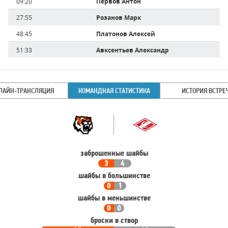
Время
09:20
Первов Антон
игрока
27:55
Розанов Марк
48:45
Платонов Алексей
51:33
Авксентьев Александр
ЛАЙН-ТРАНСЛЯЦИЯ
КОМАНДНАЯ СТАТИСТИКА
ИСТОРИЯ ВСТРЕ
Командная
Команда
статистика
заброшенные шайбы
3
4
шайбы в большинстве
0
1
шайбы в меньшинстве
0
0
броски в створ