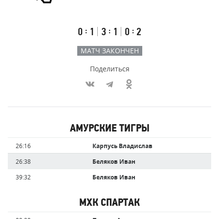
Результаты
Итоговый
Счёт
счёт
по
встречи
таймам
Первый
Второй
Третий
:
:
:
0
1
3
1
0
2
тайм
тайм
тайм
МАТЧ ЗАКОНЧЕН
Поделиться
Участники
АМУРСКИЕ ТИГРЫ
команд,
Имя
Время
26:16
Карпусь Владислав
забившие
игрока
голы
26:38
Беляков Иван
39:32
Беляков Иван
МХК СПАРТАК
Имя