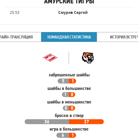
АМУРСКИЕ ТИГРЫ
Имя
Время
25:53
Смуров Сергей
игрока
ЛАЙН-ТРАНСЛЯЦИЯ
КОМАНДНАЯ СТАТИСТИКА
ИСТОРИЯ ВСТРЕ
Командная
Команда
статистика
заброшенные шайбы
5
1
шайбы в большинстве
1
0
шайбы в меньшинстве
0
0
броски в створ
36
27
игра в большинстве
6
1