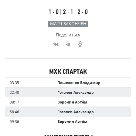
счёт
по
встречи
таймам
Первый
Второй
Третий
:
:
:
1
0
2
1
2
0
тайм
тайм
тайм
МАТЧ ЗАКОНЧЕН
Поделиться
Участники
МХК СПАРТАК
команд,
Имя
Время
03:35
Пешехонов Владимир
забившие
игрока
голы
22:40
Гоголев Александр
38:17
Воронин Артём
58:46
Гоголев Александр
59:36
Воронин Артём