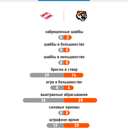
Командная
Команда
статистика
заброшенные шайбы
0
2
шайбы в большинстве
0
0
шайбы в меньшинстве
0
0
броски в створ
29
14
игра в большинстве
8
4
выигранные вбрасывания
36
28
силовые приемы
0
0
штрафное время
12
20