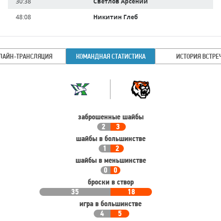
30:38
Светлов Арсений
48:08
Никитин Глеб
ЛАЙН-ТРАНСЛЯЦИЯ
КОМАНДНАЯ СТАТИСТИКА
ИСТОРИЯ ВСТРЕ
Командная
Команда
статистика
заброшенные шайбы
2
3
шайбы в большинстве
1
2
шайбы в меньшинстве
0
0
броски в створ
35
18
игра в большинстве
4
5