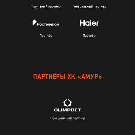
Титульный партнёр
Генеральный партнер
Партнёр
Партнёр
ПАРТНЁРЫ ХК «АМУР»
Официальный партнёр