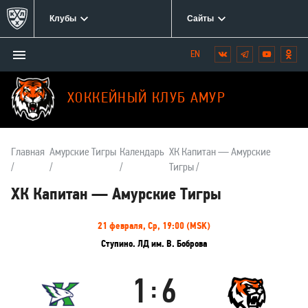
Клубы
Сайты
Открыть/
Вконтакте
Telegram
YouTube
Одн
Мы
закрыть
в
меню
социальных
ХОККЕЙНЫЙ КЛУБ АМУР
сетях:
Главная
Амурские Тигры
Календарь
ХК Капитан — Амурские
Тигры
ХК Капитан — Амурские Тигры
Информация
21 февраля, Ср, 19:00 (MSK)
о
Ступино. ЛД им. В. Боброва
матче
1
6
:
ХК
Амурские
Капитан
Тигры