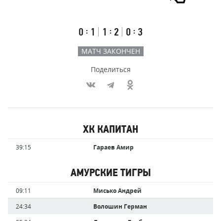
Результаты
Итоговый
Счёт
счёт
по
встречи
таймам
Первый
Второй
Третий
:
:
:
0
1
1
2
0
3
тайм
тайм
тайм
МАТЧ ЗАКОНЧЕН
Поделиться
Участники
ХК КАПИТАН
команд,
Имя
Время
39:15
Гараев Амир
забившие
игрока
голы
АМУРСКИЕ ТИГРЫ
Имя
Время
09:11
Мисько Андрей
игрока
24:34
Волошин Герман