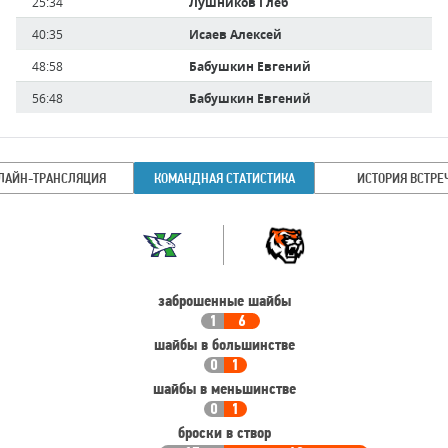
25:34
Лушников Глеб
40:35
Исаев Алексей
48:58
Бабушкин Евгений
56:48
Бабушкин Евгений
ЛАЙН-ТРАНСЛЯЦИЯ
КОМАНДНАЯ СТАТИСТИКА
ИСТОРИЯ ВСТРЕ
Командная
Команда
статистика
заброшенные шайбы
1
6
шайбы в большинстве
0
1
шайбы в меньшинстве
0
1
броски в створ