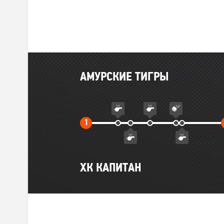
Главные
АМУРСКИЕ ТИГРЫ
события
матча
Первый
1
тайм
ХК КАПИТАН