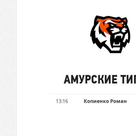
забившие
Локомотив
матче
голы
Северсталь
ЦСКА
Шанхайские Драконы
Амурские
Тигры
АМУРСКИЕ ТИ
Имя
13:16
Копиенко Роман
Время
игрока