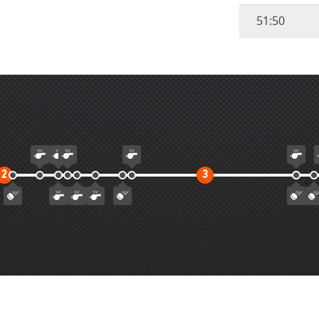
51:50
Второй
Третий
2
3
тайм
тайм