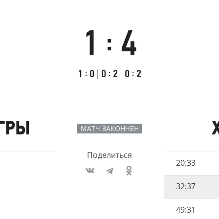
Амур
Барыс
1
4
:
Салават Юлаев
Сибирь
Итоговый
Счёт
Результаты
счёт
по
встречи
Первый
:
Второй
:
Третий
:
1
0
0
2
0
2
таймам
тайм
тайм
тайм
ГРЫ
МАТЧ ЗАКОНЧЕН
Поделиться
Имя
20:33
Время
игрока
32:37
49:31