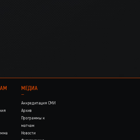
КАМ
МЕДИА
–
Аккредитация СМИ
ния
Архив
Программы к
матчам
амма
Новости