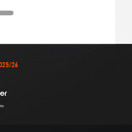
025/26
нёр