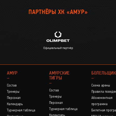
ПАРТНЁРЫ ХК «АМУР»
Официальный партнёр
АМУР
АМУРСКИЕ
БОЛЕЛЬЩИ
–
ТИГРЫ
–
–
Состав
Схема арены
Состав
Тренеры
Правила поведе
Тренеры
Персонал
Абонементная
Персонал
Календарь
программа
Турнирная таблица
Турнирная таблица
Билетная прогр
Календарь