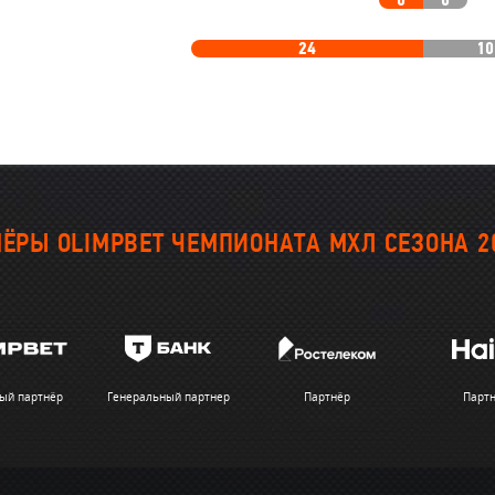
0
0
24
10
ЁРЫ OLIMPBET ЧЕМПИОНАТА МХЛ СЕЗОНА 2
ый партнёр
Генеральный партнер
Партнёр
Парт