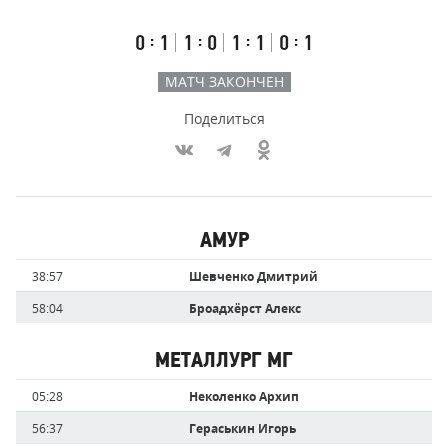
счёт
по
встречи
таймам
Первый
Второй
Третий
Овертайм
:
:
:
:
0
1
1
0
1
1
0
1
тайм
тайм
тайм
МАТЧ ЗАКОНЧЕН
Поделиться
Участники
АМУР
команд,
Имя
Время
38:57
Шевченко Дмитрий
забившие
игрока
голы
58:04
Броадхёрст Алекс
МЕТАЛЛУРГ МГ
Имя
Время
05:28
Неколенко Архип
игрока
56:37
Гераськин Игорь