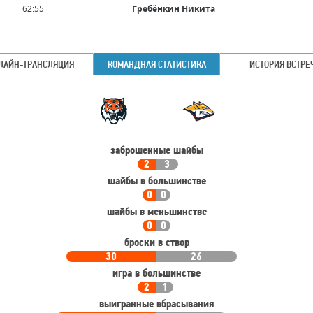
62:55
Гребёнкин Никита
ЛАЙН-ТРАНСЛЯЦИЯ
КОМАНДНАЯ СТАТИСТИКА
ИСТОРИЯ ВСТРЕ
Командная
Команда
статистика
заброшенные шайбы
2
3
шайбы в большинстве
0
0
шайбы в меньшинстве
0
0
броски в створ
30
26
игра в большинстве
2
1
выигранные вбрасывания