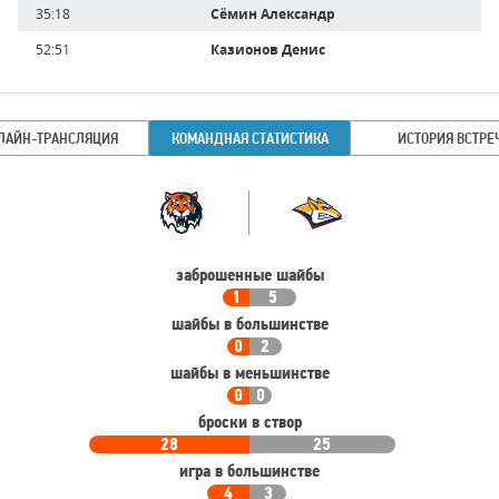
35:18
Сёмин Александр
52:51
Казионов Денис
ЛАЙН-ТРАНСЛЯЦИЯ
КОМАНДНАЯ СТАТИСТИКА
ИСТОРИЯ ВСТРЕ
Командная
Команда
статистика
заброшенные шайбы
1
5
шайбы в большинстве
0
2
шайбы в меньшинстве
0
0
броски в створ
28
25
игра в большинстве
4
3