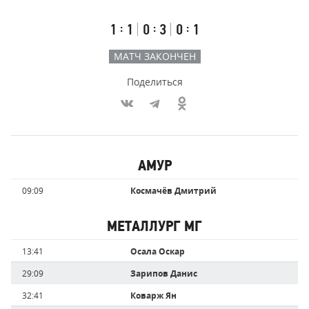
счёт
по
встречи
таймам
Первый
Второй
Третий
:
:
:
1
1
0
3
0
1
тайм
тайм
тайм
МАТЧ ЗАКОНЧЕН
Поделиться
Участники
АМУР
команд,
Имя
Время
09:09
Космачёв Дмитрий
забившие
игрока
голы
МЕТАЛЛУРГ МГ
Имя
Время
13:41
Осала Оскар
игрока
29:09
Зарипов Данис
32:41
Коварж Ян