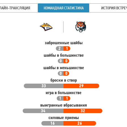
ЛАЙН-ТРАНСЛЯЦИЯ
КОМАНДНАЯ СТАТИСТИКА
ИСТОРИЯ ВСТРЕ
Командная
Команда
статистика
заброшенные шайбы
2
1
шайбы в большинстве
0
0
шайбы в меньшинстве
0
0
броски в створ
33
29
игра в большинстве
1
1
выигранные вбрасывания
34
32
силовые приемы
16
26