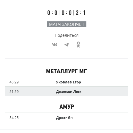
счёт
по
встречи
таймам
Первый
Второй
Третий
:
:
:
0
0
0
0
2
1
тайм
тайм
тайм
МАТЧ ЗАКОНЧЕН
Поделиться
Участники
МЕТАЛЛУРГ МГ
команд,
Имя
Время
45:29
Яковлев Егор
забившие
игрока
голы
51:59
Джонсон Люк
АМУР
Имя
Время
54:25
Дрозг Ян
игрока