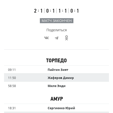
счёт
по
встречи
таймам
Первый
Второй
Третий
Овертайм
:
:
:
:
2
1
0
1
1
1
0
1
тайм
тайм
тайм
МАТЧ ЗАКОНЧЕН
Поделиться
Участники
ТОРПЕДО
команд,
Имя
Время
09:11
Пайгин Зият
забившие
игрока
голы
11:50
Жафяров Дамир
58:58
Миле Энди
АМУР
Имя
Время
18:31
Сергиенко Юрий
игрока