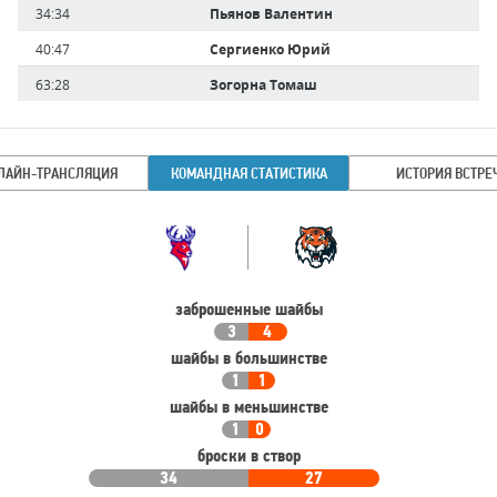
34:34
Пьянов Валентин
40:47
Сергиенко Юрий
63:28
Зогорна Томаш
ЛАЙН-ТРАНСЛЯЦИЯ
КОМАНДНАЯ СТАТИСТИКА
ИСТОРИЯ ВСТРЕ
Командная
Команда
статистика
заброшенные шайбы
3
4
шайбы в большинстве
1
1
шайбы в меньшинстве
1
0
броски в створ
34
27