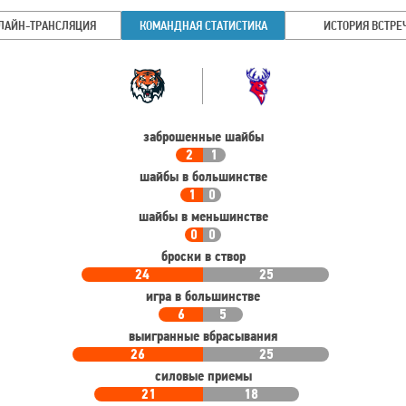
ЛАЙН-ТРАНСЛЯЦИЯ
КОМАНДНАЯ СТАТИСТИКА
ИСТОРИЯ ВСТРЕ
Командная
Команда
статистика
заброшенные шайбы
2
1
шайбы в большинстве
1
0
шайбы в меньшинстве
0
0
броски в створ
24
25
игра в большинстве
6
5
выигранные вбрасывания
26
25
силовые приемы
21
18