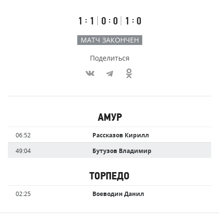
счёт
по
встречи
таймам
Первый
Второй
Третий
:
:
:
1
1
0
0
1
0
тайм
тайм
тайм
МАТЧ ЗАКОНЧЕН
Поделиться
Участники
АМУР
команд,
Имя
Время
06:52
Рассказов Кирилл
забившие
игрока
голы
49:04
Бутузов Владимир
ТОРПЕДО
Имя
Время
02:25
Воеводин Данил
игрока