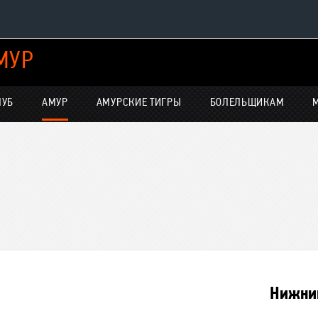
МУР
Конференция «Восток»
Дивизион Харламова
ЛУБ
АМУР
АМУРСКИЕ ТИГРЫ
БОЛЕЛЬЩИКАМ
Автомобилист
нсляции
Ак Барс
Металлург Мг
Нефтехимик
е трансляции
Трактор
-магазин
Дивизион Чернышева
Авангард
Нижни
Адмирал
ние КХЛ