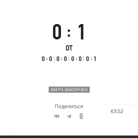
Амур
Барыс
Салават Юлаев
0
1
:
Сибирь
Итоговый
Счёт
Результаты
ОТ
счёт
по
встречи
таймам
Первый
:
Второй
:
Третий
:
Овертайм
:
0
0
0
0
0
0
0
1
тайм
тайм
тайм
МАТЧ ЗАКОНЧЕН
Поделиться
Имя
63:52
Время
игрока