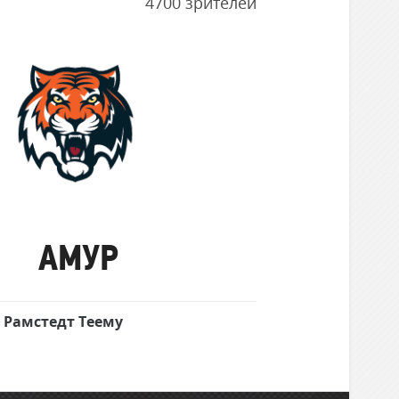
4700 зрителей
Амур
АМУР
Рамстедт Теему