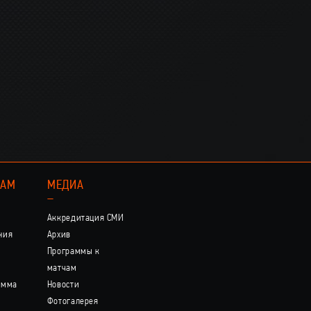
КАМ
МЕДИА
–
Аккредитация СМИ
ния
Архив
Программы к
матчам
амма
Новости
Фотогалерея