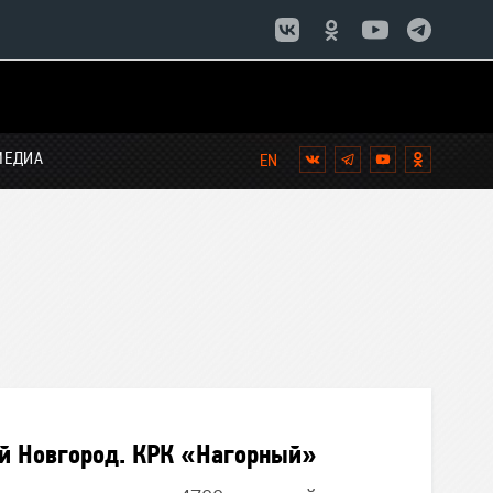
МЕДИА
Вконтакте
Telegram
YouTube
Однокла
й Новгород. КРК «Нагорный»