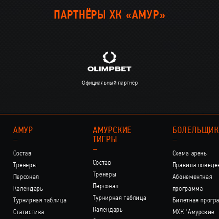
ПАРТНЁРЫ ХК «АМУР»
Официальный партнёр
АМУР
АМУРСКИЕ
БОЛЕЛЬЩИ
–
ТИГРЫ
–
–
Состав
Схема арены
Состав
Тренеры
Правила поведе
Тренеры
Персонал
Абонементная
Персонал
Календарь
программа
Турнирная таблица
Турнирная таблица
Билетная прогр
Календарь
Статистика
МХК "Амурские