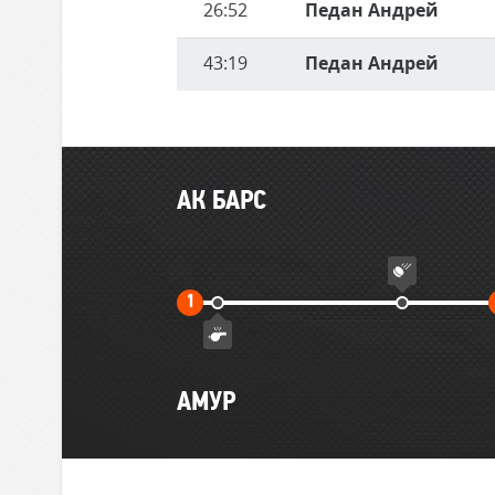
26:52
Педан Андрей
43:19
Педан Андрей
Главные
АК БАРС
события
матча
Первый
1
тайм
АМУР