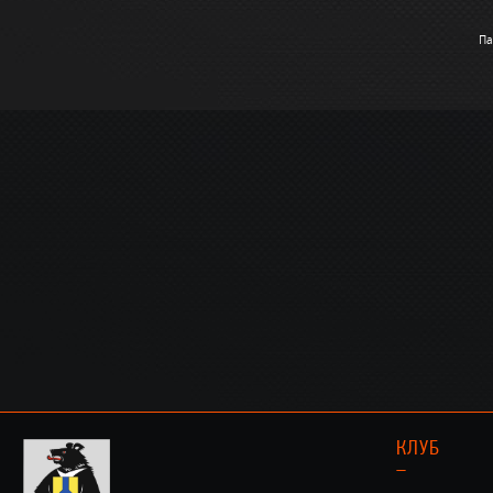
Па
КЛУБ
–