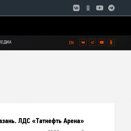
МЕДИА
Вконтакте
Telegram
YouTube
Однокла
азань. ЛДС «Татнефть Арена»