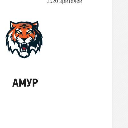
2520 зрителей
Амур
АМУР