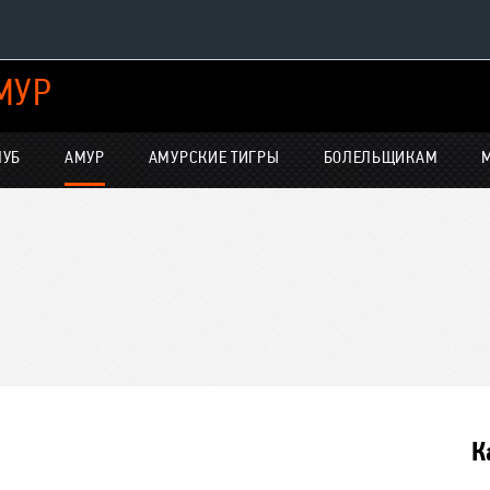
МУР
Конференция «Восток»
Дивизион Харламова
ЛУБ
АМУР
АМУРСКИЕ ТИГРЫ
БОЛЕЛЬЩИКАМ
Автомобилист
нсляции
Ак Барс
Металлург Мг
Нефтехимик
е трансляции
Трактор
-магазин
Дивизион Чернышева
Авангард
К
Адмирал
ние КХЛ