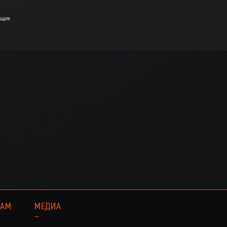
вщик
КАМ
МЕДИА
–