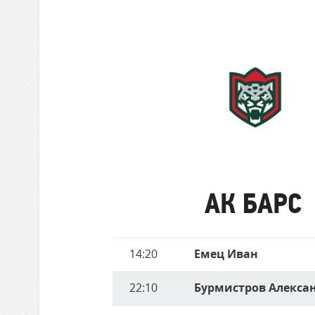
забившие
Локомотив
матче
голы
Северсталь
ЦСКА
Шанхайские Драконы
Ак
Барс
АК БАРС
Имя
14:20
Емец Иван
Время
игрока
22:10
Бурмистров Алекса