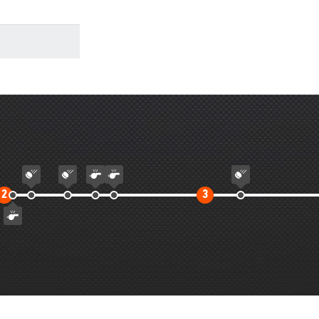
Второй
Третий
2
3
тайм
тайм