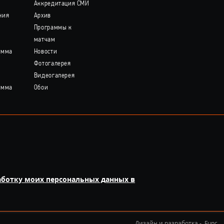
Аккредитация СМИ
ния
Архив
Программы к
матчам
амма
Новости
Фотогалерея
Видеогалерея
амма
Обои
аботку моих персональных данных в
Дизайн и разработка -
Func.