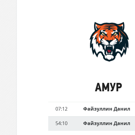
забившие
Локомотив
матче
голы
Северсталь
ЦСКА
Шанхайские Драконы
Амур
АМУР
Имя
07:12
Файзуллин Данил
Время
игрока
54:10
Файзуллин Данил