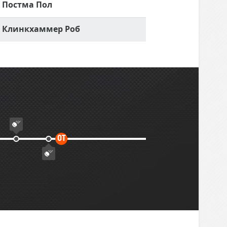
Постма Пол
Клинкхаммер Роб
Дополнительное
ОТ
время