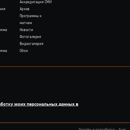
Аккредитация СМИ
ния
Архив
Программы к
матчам
амма
Новости
Фотогалерея
Видеогалерея
амма
Обои
аботку моих персональных данных в
Дизайн и разработка -
Func.