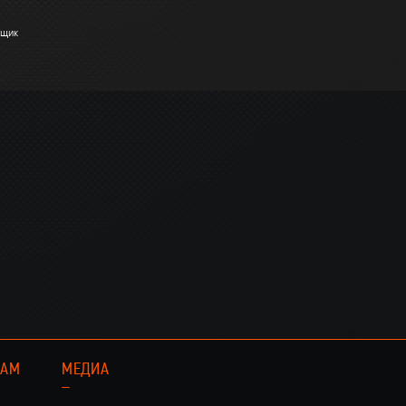
вщик
КАМ
МЕДИА
–