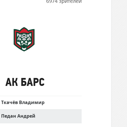
6974 зрителей
Ак
Барс
АК БАРС
Ткачёв Владимир
Педан Андрей