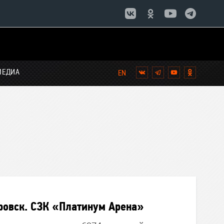
МЕДИА
Вконтакте
Telegram
YouTube
Однокла
ровск. СЗК «Платинум Арена»