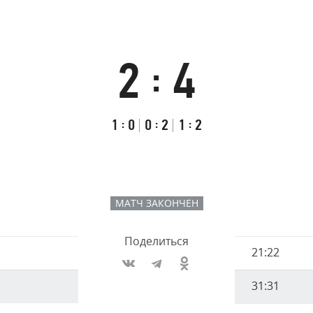
Амур
Барыс
Салават Юлаев
2
4
:
Сибирь
Итоговый
Счёт
Результаты
счёт
по
встречи
Первый
:
Второй
:
Третий
:
1
0
0
2
1
2
таймам
тайм
тайм
тайм
МАТЧ ЗАКОНЧЕН
Поделиться
Имя
21:22
Время
игрока
31:31