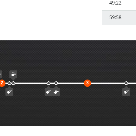
49:22
59:58
Второй
Третий
2
3
тайм
тайм