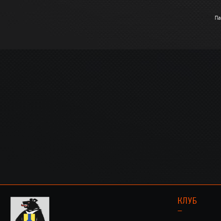
Па
КЛУБ
–