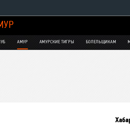
МУР
Конференция «Восток»
Дивизион Харламова
ЛУБ
АМУР
АМУРСКИЕ ТИГРЫ
БОЛЕЛЬЩИКАМ
Автомобилист
нсляции
Ак Барс
Металлург Мг
Нефтехимик
е трансляции
Трактор
-магазин
Дивизион Чернышева
Авангард
Хаба
Адмирал
ние КХЛ