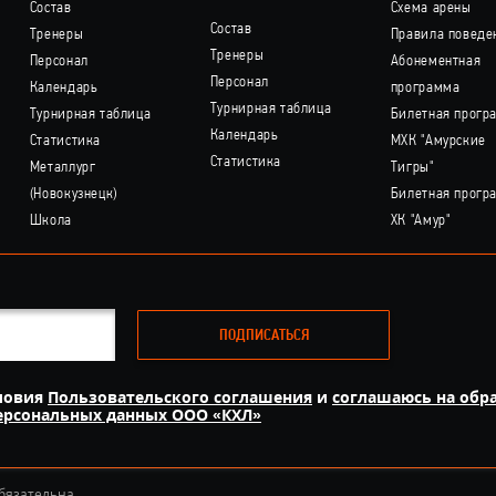
Состав
Схема арены
Состав
Тренеры
Правила поведе
Тренеры
Персонал
Абонементная
Персонал
Календарь
программа
Турнирная таблица
Турнирная таблица
Билетная прогр
Календарь
Статистика
МХК "Амурские
Статистика
Металлург
Тигры"
(Новокузнецк)
Билетная прогр
Школа
ХК "Амур"
ПОДПИСАТЬСЯ
ловия
Пользовательского соглашения
и
соглашаюсь на обр
персональных данных ООО «КХЛ»
бязательна