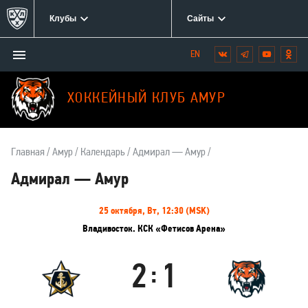
Клубы
Сайты
Открыть/
Вконтакте
Telegram
YouTube
Одн
Мы
закрыть
в
меню
социальных
ХОККЕЙНЫЙ КЛУБ АМУР
сетях:
Главная
Амур
Календарь
Адмирал — Амур
Адмирал — Амур
Информация
25 октября, Вт, 12:30 (MSK)
о
Владивосток. КСК «Фетисов Арена»
матче
2
1
:
Адмирал
Амур
Результаты
Итоговый
Счёт