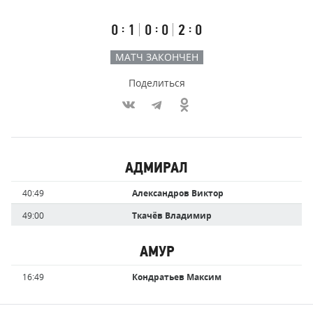
счёт
по
встречи
таймам
Первый
Второй
Третий
:
:
:
0
1
0
0
2
0
тайм
тайм
тайм
МАТЧ ЗАКОНЧЕН
Поделиться
Участники
АДМИРАЛ
команд,
Имя
Время
40:49
Александров Виктор
забившие
игрока
голы
49:00
Ткачёв Владимир
АМУР
Имя
Время
16:49
Кондратьев Максим
игрока