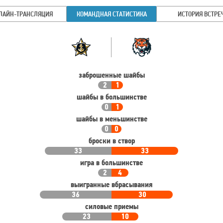
ЛАЙН-ТРАНСЛЯЦИЯ
КОМАНДНАЯ СТАТИСТИКА
ИСТОРИЯ ВСТРЕ
Командная
Команда
статистика
заброшенные шайбы
2
1
шайбы в большинстве
0
1
шайбы в меньшинстве
0
0
броски в створ
33
33
игра в большинстве
2
4
выигранные вбрасывания
36
30
силовые приемы
23
10