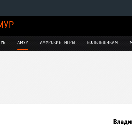
МУР
Конференция «Восток»
Дивизион Харламова
ЛУБ
АМУР
АМУРСКИЕ ТИГРЫ
БОЛЕЛЬЩИКАМ
Автомобилист
нсляции
Ак Барс
Металлург Мг
Нефтехимик
е трансляции
Трактор
-магазин
Дивизион Чернышева
Авангард
Влади
Адмирал
ние КХЛ