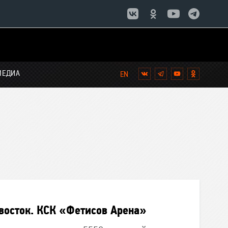
МЕДИА
Вконтакте
Telegram
YouTube
Однокла
восток. КСК «Фетисов Арена»