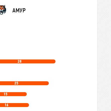
Команда
АМУР
28
25
15
16