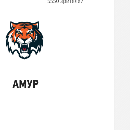
5550 зрителей
Амур
АМУР