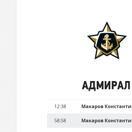
забившие
Локомотив
матче
голы
Северсталь
ЦСКА
Шанхайские Драконы
Адмирал
АДМИРАЛ
Имя
12:38
Макаров Константи
Время
игрока
58:58
Макаров Константи