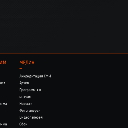
КАМ
МЕДИА
–
Аккредитация СМИ
ния
Архив
Программы к
матчам
амма
Новости
Фотогалерея
Видеогалерея
амма
Обои