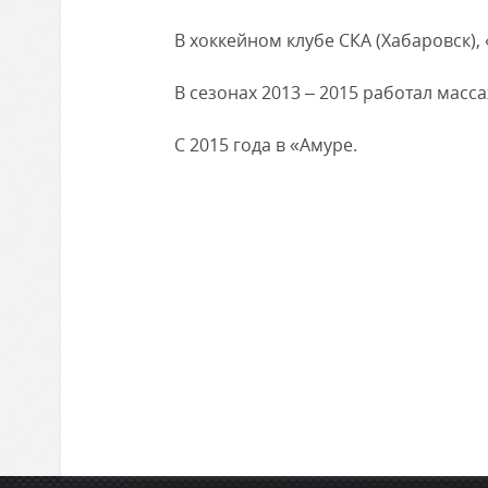
Локомотив
В хоккейном клубе СКА (Хабаровск), 
Северсталь
ЦСКА
В сезонах 2013 – 2015 работал масс
Шанхайские Драконы
С 2015 года в «Амуре.