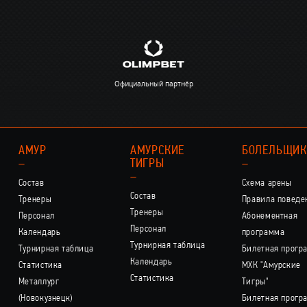
Официальный партнёр
АМУР
АМУРСКИЕ
БОЛЕЛЬЩИ
–
ТИГРЫ
–
–
Состав
Схема арены
Состав
Тренеры
Правила поведе
Тренеры
Персонал
Абонементная
Персонал
Календарь
программа
Турнирная таблица
Турнирная таблица
Билетная прогр
Календарь
Статистика
МХК "Амурские
Статистика
Металлург
Тигры"
(Новокузнецк)
Билетная прогр