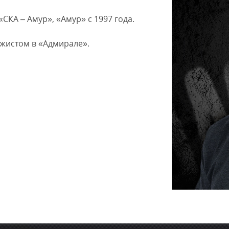
Амур
«СКА – Амур», «Амур» с 1997 года.
Барыс
Салават Юлаев
ажистом в «Адмирале».
Сибирь