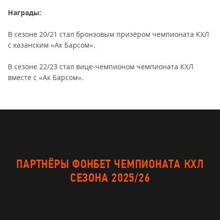
Награды:
В сезоне 20/21 стал бронзовым призёром чемпионата КХЛ
с казанским «Ак Барсом».
В сезоне 22/23 стал вице-чемпионом чемпионата КХЛ
вместе с «Ак Барсом».
ПАРТНЁРЫ ФОНБЕТ ЧЕМПИОНАТА КХЛ
СЕЗОНА 2025/26