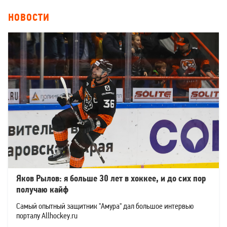
НОВОСТИ
Яков Рылов: я больше 30 лет в хоккее, и до сих пор
получаю кайф
Самый опытный защитник "Амура" дал большое интервью
порталу Allhockey.ru