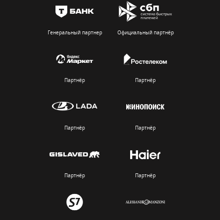
Генеральный партнер
Официальный партнёр
Партнёр
Партнёр
Партнёр
Партнёр
Партнёр
Партнёр