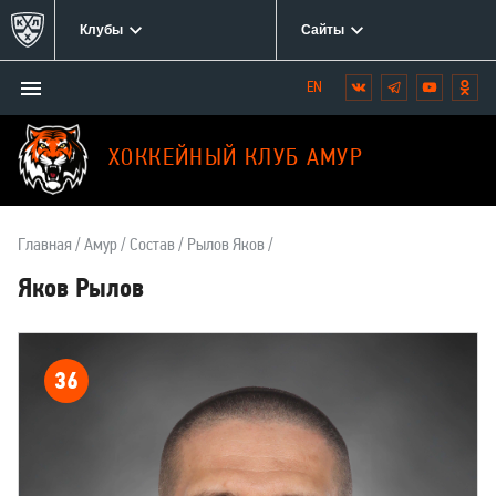
Клубы
Сайты
Открыть/
Вконтакте
Telegram
YouTube
Одн
Мы
закрыть
в
меню
социальных
ХОККЕЙНЫЙ КЛУБ АМУР
сетях:
Главная
Амур
Состав
Рылов Яков
Яков Рылов
Основная
информация
36
Номер
игрока: