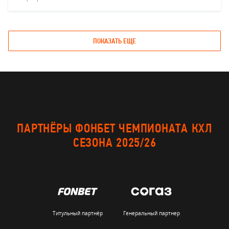
ПОКАЗАТЬ ЕЩЕ
ПАРТНЁРЫ ФОНБЕТ ЧЕМПИОНАТА КХЛ
СЕЗОНА 2025/26
Титульный партнёр
Генеральный партнер