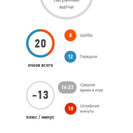
матчи
В прошлом сезоне нападающий дебютировал в КХЛ и
дошел вместе с «ястребами» до финала конференции. В
своем первом сезоне в Лиге Броадхёрст сыграл 67 матчей
в регулярке, в которых набрал 30 очков (14+16), 14 матчей
Голы
Шайбы
8
в плей-офф – 8 очков (3+5).
20
Передачи
12
очков всего
Время
Среднее
16:23
время в игре
-13
Штрафные
10
минуты
плюс / минус