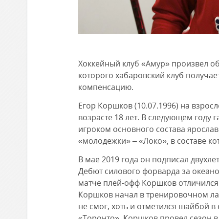
Хоккейный клуб «Амур» произвел о
которого хабаровский клуб получае
компенсацию.
Егор Коршков (10.07.1996) на взрос
возрасте 18 лет. В следующем году
игроком основного состава ярослав
«молодежки» – «Локо», в составе к
В мае 2019 года он подписал двухле
Дебют силового форварда за океан
матче плей-офф Коршков отличился
Коршков начал в тренировочном лаг
не смог, хоть и отметился шайбой в
«Торонто». Коршков провел сезон в 