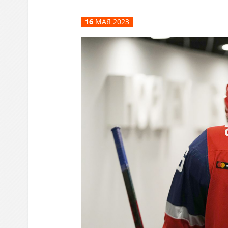
Локомотив
16
МАЯ 2023
Северсталь
ЦСКА
Шанхайские Драконы