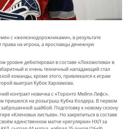
бмен с «железнодорожниками», в результате
т права на игрока, а ярославцы денежную
лом уровне дебютировал в составе «Локомотива» в
 габаритный и очень техничный нападающий стал
ской команды, кроме этого, привлекался к играм
оторой выиграл Кубок Харламова.
тний контракт новичка с «Торонто Мейпл Лифс».
ом пришелся на розыгрыш Кубка Колдера. В первом
 заброшенной шайбой. Подготовку к новому сезону
ере «Кленовых листьев». Но закрепиться в составе
 своём единственном матче «регулярки» НХЛ за
АХЛ, сыграл 44 матча, набрал 25 очков (16+9).