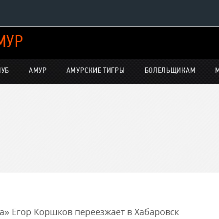
МУР
Конференция «Восток»
Дивизион Харламова
ЛУБ
АМУР
АМУРСКИЕ ТИГРЫ
БОЛЕЛЬЩИКАМ
Автомобилист
нсляции
Ак Барс
Металлург Мг
Нефтехимик
е трансляции
Трактор
-магазин
Дивизион Чернышева
Авангард
Адмирал
» Егор Коршков переезжает в Хабаровск
ние КХЛ