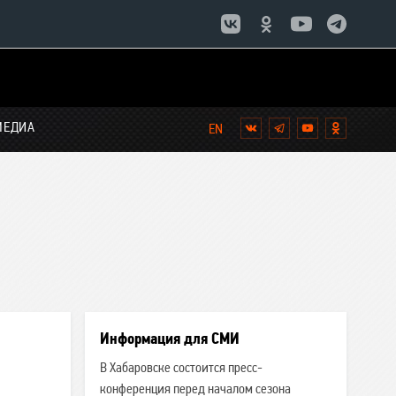
МЕДИА
Вконтакте
Telegram
YouTube
Однокла
Список
новостей:
Информация для СМИ
В Хабаровске состоится пресс-
конференция перед началом сезона