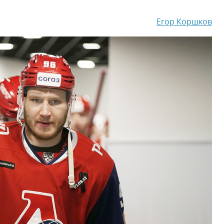
Амур
Егор Коршков
Барыс
Салават Юлаев
Сибирь