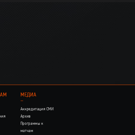
КАМ
МЕДИА
–
Аккредитация СМИ
ния
Архив
Программы к
матчам