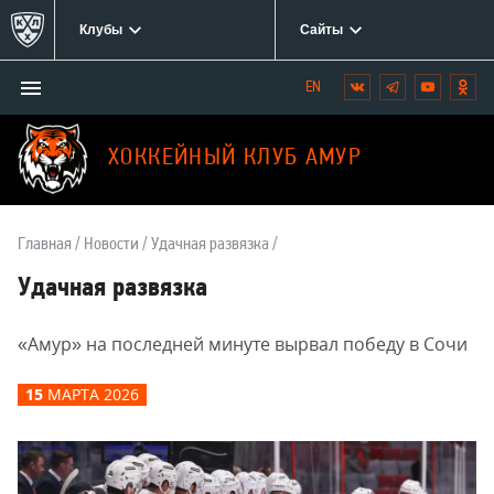
Клубы
Сайты
Открыть/
Вконтакте
Telegram
YouTube
Одн
Мы
закрыть
в
меню
социальных
ХОККЕЙНЫЙ КЛУБ АМУР
сетях:
Главная
Новости
Удачная развязка
Удачная развязка
«Амур» на последней минуте вырвал победу в Сочи
15
МАРТА 2026