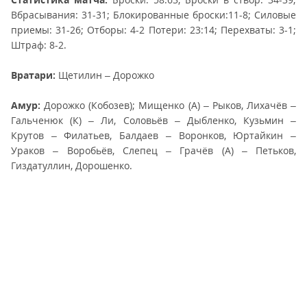
Вбрасывания: 31-31; Блокированные броски:11-8; Силовые
приемы: 31-26; Отборы: 4-2 Потери: 23:14; Перехваты: 3-1;
Штраф: 8-2.
Вратари:
Щетилин – Дорожко
Амур:
Дорожко (Кобозев); Мищенко (А) – Рыков, Лихачёв –
Гальченюк (К) – Ли, Соловьёв – Дыбленко, Кузьмин –
Крутов – Филатьев, Балдаев – Воронков, Юртайкин –
Ураков – Воробьёв, Слепец – Грачёв (А) – Петьков,
Гиздатуллин, Дорошенко.