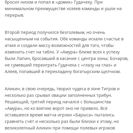
бросил низом и попал в «домик» Гудачеку. При
минимальном преимуществе хозяев команды и ушли на
перерыв.
Второй период получился безголевым, но очень
насыщенным на события. Обе команды искали счастье в
атаке и создали массу возможностей для того, чтобы
изменить счет на табло. У «Амура» ближе всех к успеху
были Лапин, бросавший в касание с центра зоны; Бочаров,
не сумевший переиграть Гудачека с «глазу на глаз» и
Аляев, попавший в перекладину богатырским щелчком.
Аликин, в свою очередь, творил чудеса в зоне Тигров и
несколько раз срывал овации заполненных трибун.
Решающий, третий период начался с большинства
«Амура», но ко взятию ворот оно не привело. Всё
оставшееся время матча игроки «Барыса» пытались
сравнять счёт и несколько раз были близки к этому, но
великолепный Аликин при помощи полевых игроков