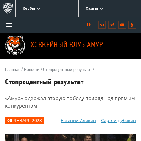
Клубы
Сайты
Открыть/
Вконтакте
Telegram
YouTube
Одн
Мы
закрыть
в
меню
социальных
ХОККЕЙНЫЙ КЛУБ АМУР
сетях:
Главная
Новости
Стопроцентный результат
Стопроцентный результат
«Амур» одержал вторую победу подряд над прямым
конкурентом
06
ЯНВАРЯ 2023
Евгений Аликин
Сергей Дубакин