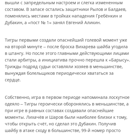
вышли с запредельным настроем и слегка измененным
составом. В запасе остались защитники Рылов и Балдаев,
поменялись местами в тройках нападения Гребёнкин и
Дубакин, а «пост № 1» занял Евгений Аликин.
Тигры первыми создали опаснейший голевой момент уже
на второй минуте – после броска Вихарева шайба угодила
в штангу. Но после этого главными действующими лицами
стали арбитры, а инициатива прочно перешла к «Барысу».
Трижды подряд судьи оставляли хозяев в меньшинстве,
вынуждая болельщиков периодически хвататься за
сердце.
Собственно, игра в первом периоде напоминала лоскутное
одеяло – Тигры героически оборонялись в меньшинстве, а
при игре в равных составах создавали опаснейшие
моменты. Лихачёв и Шаров были наиболее близки к тому,
чтобы открыть счёт, но сделал это Дубакин. Получив
шайбу в атаке сходу в большинстве, 99-й номер просто