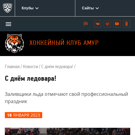
Клубы
Сайты
Открыть/
Вконтакте
Telegram
YouTube
Одн
Мы
закрыть
в
меню
социальных
ХОККЕЙНЫЙ КЛУБ АМУР
сетях:
Главная
Новости
С днём ледовара!
С днём ледовара!
Заливщики льда отмечают свой профессиональный
праздник
16
ЯНВАРЯ 2023