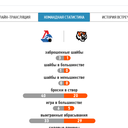
ЛАЙН-ТРАНСЛЯЦИЯ
КОМАНДНАЯ СТАТИСТИКА
ИСТОРИЯ ВСТРЕ
Командная
Команда
статистика
заброшенные шайбы
3
1
шайбы в большинстве
1
0
шайбы в меньшинстве
0
0
броски в створ
40
20
игра в большинстве
6
5
выигранные вбрасывания
33
29