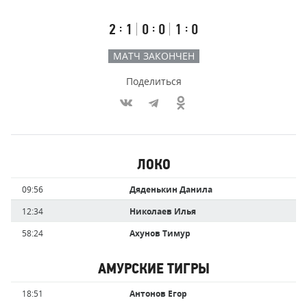
счёт
по
встречи
таймам
Первый
Второй
Третий
:
:
:
2
1
0
0
1
0
тайм
тайм
тайм
МАТЧ ЗАКОНЧЕН
Поделиться
Участники
ЛОКО
команд,
Имя
Время
09:56
Дяденькин Данила
забившие
игрока
голы
12:34
Николаев Илья
58:24
Ахунов Тимур
АМУРСКИЕ ТИГРЫ
Имя
Время
18:51
Антонов Егор
игрока