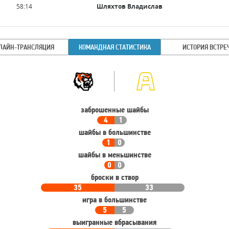
Имя
Время
58:14
Шляхтов Владислав
игрока
ЛАЙН-ТРАНСЛЯЦИЯ
КОМАНДНАЯ СТАТИСТИКА
ИСТОРИЯ ВСТРЕ
Командная
Команда
статистика
заброшенные шайбы
4
1
шайбы в большинстве
1
0
шайбы в меньшинстве
0
0
броски в створ
35
33
игра в большинстве
5
5
выигранные вбрасывания