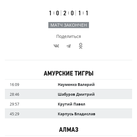
счёт
по
встречи
таймам
Первый
Второй
Третий
:
:
:
1
0
2
0
1
1
тайм
тайм
тайм
МАТЧ ЗАКОНЧЕН
Поделиться
Участники
АМУРСКИЕ ТИГРЫ
команд,
Имя
Время
16:09
Науменко Валерий
забившие
игрока
голы
28:46
Шабуров Дмитрий
29:57
Крутий Павел
45:29
Карпусь Владислав
АЛМАЗ