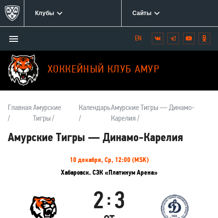
Клубы
Сайты
Открыть/
Вконтакте
Telegram
YouTube
Одн
Мы
закрыть
в
меню
социальных
ХОККЕЙНЫЙ КЛУБ АМУР
сетях:
Главная
Амурские
Календарь
Амурские Тигры — Динамо-
Тигры
Карелия
Амурские Тигры — Динамо-Карелия
Информация
10 декабря, Ср, 12:00 (MSK)
о
Хабаровск. СЗК «Платинум Арена»
матче
2
3
:
Амурские
Динамо-
Тигры
Карелия