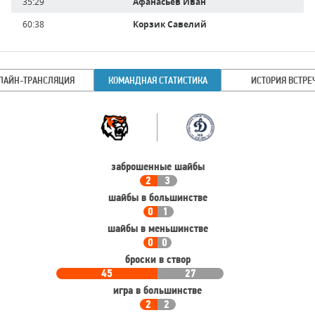
35:29
Афанасьев Иван
60:38
Корзик Савелий
ЛАЙН-ТРАНСЛЯЦИЯ
КОМАНДНАЯ СТАТИСТИКА
ИСТОРИЯ ВСТРЕ
Командная
Команда
статистика
заброшенные шайбы
2
3
шайбы в большинстве
0
1
шайбы в меньшинстве
0
0
броски в створ
45
27
игра в большинстве
2
2