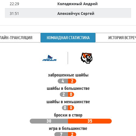
Имя
Время
22:29
Колодяжный Андрей
игрока
31:51
Алексейчук Сергей
ЛАЙН-ТРАНСЛЯЦИЯ
КОМАНДНАЯ СТАТИСТИКА
ИСТОРИЯ ВСТРЕ
Командная
Команда
статистика
заброшенные шайбы
4
2
шайбы в большинстве
2
0
шайбы в меньшинстве
0
0
броски в створ
30
35
игра в большинстве
7
2