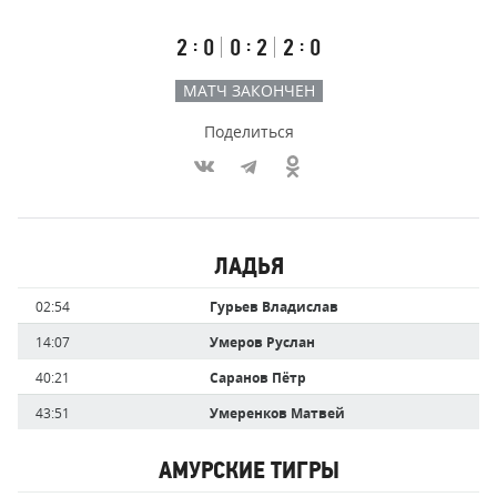
счёт
по
встречи
таймам
Первый
Второй
Третий
:
:
:
2
0
0
2
2
0
тайм
тайм
тайм
МАТЧ ЗАКОНЧЕН
Поделиться
Участники
ЛАДЬЯ
команд,
Имя
Время
02:54
Гурьев Владислав
забившие
игрока
голы
14:07
Умеров Руслан
40:21
Саранов Пётр
43:51
Умеренков Матвей
АМУРСКИЕ ТИГРЫ