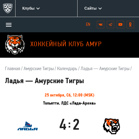
Клубы
Сайты
Открыть/
Вконтакте
Telegram
YouTube
Одн
Мы
закрыть
в
меню
социальных
ХОККЕЙНЫЙ КЛУБ АМУР
сетях:
Главная
Амурские Тигры
Календарь
Ладья — Амурские Тигры
Ладья — Амурские Тигры
Информация
25 октября, Сб, 12:00 (MSK)
о
Тольятти. ЛДС «Лада-Арена»
матче
4
2
:
Ладья
Амурские
Тигры
Результаты
Итоговый
Счёт