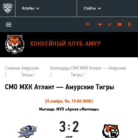
Клубы
Сайты
Открыть/
Вконтакте
Telegram
YouTube
Одн
Мы
закрыть
в
меню
социальных
ХОККЕЙНЫЙ КЛУБ АМУР
сетях:
Главная
Амурские
Календарь
СМО МХК Атлант — Амурские
Тигры
Тигры
СМО МХК Атлант — Амурские Тигры
Информация
25 ноября, Пн, 19:00 (MSK)
о
Мытищи. МУП «Арена «Мытищи»
матче
3
2
:
СМО
Амурские
МХК
Тигры