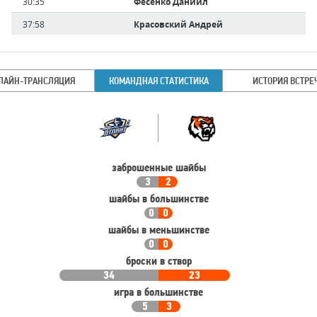
Время
30:35
Фесенко Даниил
игрока
37:58
Красовский Андрей
ЛАЙН-ТРАНСЛЯЦИЯ
КОМАНДНАЯ СТАТИСТИКА
ИСТОРИЯ ВСТРЕ
Командная
Команда
статистика
заброшенные шайбы
3
2
шайбы в большинстве
0
0
шайбы в меньшинстве
0
0
броски в створ
34
23
игра в большинстве
5
3