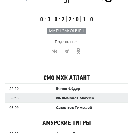
ОТ
Атлант
Результаты
Итоговый
Счёт
счёт
по
встречи
таймам
Первый
Второй
Третий
Овертайм
:
:
:
:
0
0
0
2
2
0
1
0
тайм
тайм
тайм
МАТЧ ЗАКОНЧЕН
Поделиться
Участники
СМО МХК АТЛАНТ
команд,
Имя
Время
52:50
Вялов Фёдор
забившие
игрока
голы
53:45
Филимонов Максим
63:09
Савельев Тимофей
АМУРСКИЕ ТИГРЫ
Имя