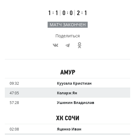
счёт
по
встречи
таймам
Первый
Второй
Третий
:
:
:
1
1
0
0
2
1
тайм
тайм
тайм
МАТЧ ЗАКОНЧЕН
Поделиться
Участники
АМУР
команд,
Имя
Время
09:32
Куусела Кристиан
забившие
игрока
голы
47:05
Коларж Ян
57:28
Ушенин Владислав
ХК СОЧИ
Имя
Время
02:08
Яценко Иван
игрока