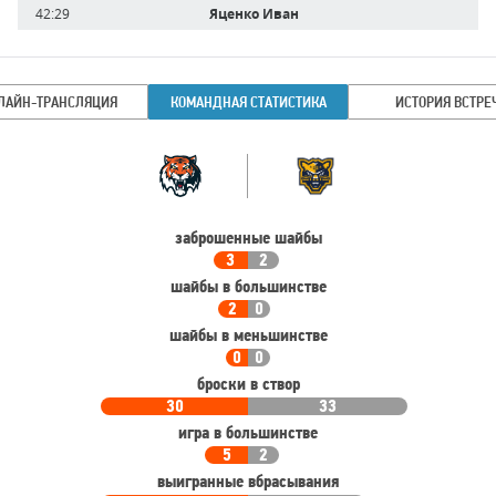
42:29
Яценко Иван
ЛАЙН-ТРАНСЛЯЦИЯ
КОМАНДНАЯ СТАТИСТИКА
ИСТОРИЯ ВСТРЕ
Командная
Команда
статистика
заброшенные шайбы
3
2
шайбы в большинстве
2
0
шайбы в меньшинстве
0
0
броски в створ
30
33
игра в большинстве
5
2
выигранные вбрасывания