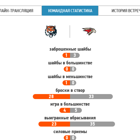
ЛАЙН-ТРАНСЛЯЦИЯ
КОМАНДНАЯ СТАТИСТИКА
ИСТОРИЯ ВСТРЕ
Командная
Команда
статистика
заброшенные шайбы
1
3
шайбы в большинстве
0
0
шайбы в меньшинстве
1
0
броски в створ
28
33
игра в большинстве
4
5
выигранные вбрасывания
23
35
силовые приемы
0
0