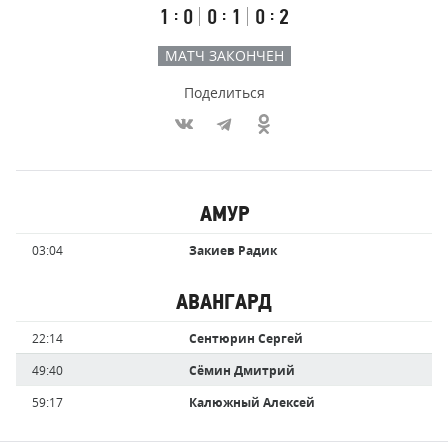
Первый
Второй
Третий
:
:
:
1
0
0
1
0
2
тайм
тайм
тайм
МАТЧ ЗАКОНЧЕН
Поделиться
Участники
АМУР
команд,
Имя
Время
03:04
Закиев Радик
забившие
игрока
голы
АВАНГАРД
Имя
Время
22:14
Сентюрин Сергей
игрока
49:40
Сёмин Дмитрий
59:17
Калюжный Алексей