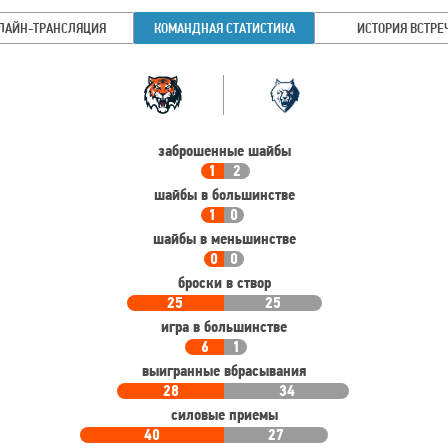
ЛАЙН-ТРАНСЛЯЦИЯ
КОМАНДНАЯ СТАТИСТИКА
ИСТОРИЯ ВСТРЕ
Командная
Команда
статистика
заброшенные шайбы
1
2
шайбы в большинстве
1
0
шайбы в меньшинстве
0
0
броски в створ
25
25
игра в большинстве
6
1
выигранные вбрасывания
28
34
силовые приемы
40
27